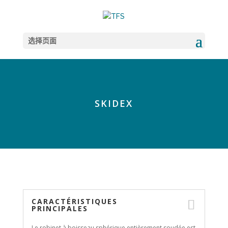
选择页面
SKIDEX
CARACTÉRISTIQUES
PRINCIPALES
Le robinet à boisseau sphérique entièrement soudée est