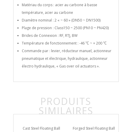
Matériau du corps : acier au carbone à basse
température, acier au carbone
Diamètre nominal : 2 « ~ 60 » (DN50 ~ DN1500)
Plage de pression : Class150 ~ 2500 (PN10 ~ PN420)
Brides de Connexion : RF, RTJ, BW
Température de fonctionnement : -46 ℃ ~ + 200 ℃
Commande par : levier, réducteur manuel, actionneur
pneumatique et électrique, hydraulique, actionneur
électro hydraulique, « Gas over oil actuators ».
PRODUITS
SIMILAIRES
t Ball
Cast Steel Floating Ball
Forged Steel Floating Ball
Sid