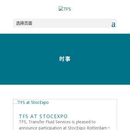
选择页面
时事
TFS AT STOCEXPO
TFS, Transfer Fluid Services is pleased to
announce participation at StocExpo Rotterdam •