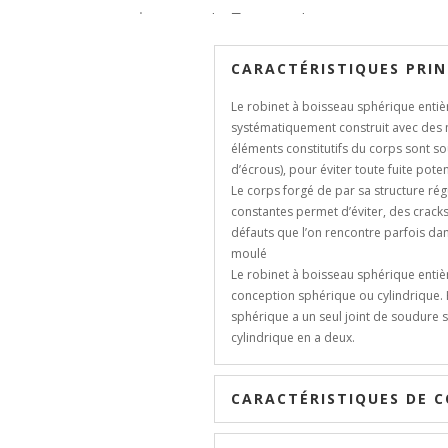
由
RenLow
|
8月 9, 2018
|
CARACTÉRISTIQUES PRIN
Le robinet à boisseau sphérique enti
systématiquement construit avec des m
éléments constitutifs du corps sont s
d’écrous), pour éviter toute fuite poten
Le corps forgé de par sa structure rég
constantes permet d’éviter, des cracks,
défauts que l’on rencontre parfois da
moulé
Le robinet à boisseau sphérique enti
conception sphérique ou cylindrique. 
sphérique a un seul joint de soudure su
cylindrique en a deux.
CARACTÉRISTIQUES DE 