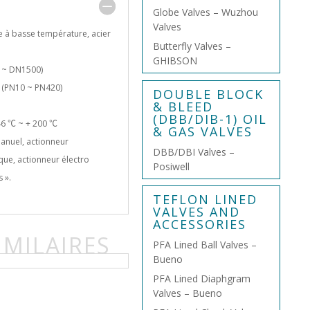
Globe Valves – Wuzhou
Valves
e à basse température, acier
Butterfly Valves –
GHIBSON
0 ~ DN1500)
0 (PN10 ~ PN420)
DOUBLE BLOCK
& BLEED
(DBB/DIB-1) OIL
46 ℃ ~ + 200 ℃
& GAS VALVES
anuel, actionneur
DBB/DBI Valves –
que, actionneur électro
Posiwell
 ».
TEFLON LINED
VALVES AND
ACCESSORIES
IMILAIRES
PFA Lined Ball Valves –
Bueno
PFA Lined Diaphgram
Valves – Bueno