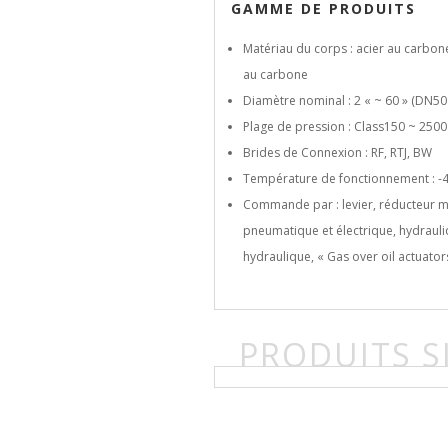
GAMME DE PRODUITS
Matériau du corps : acier au carbon
au carbone
Diamètre nominal : 2 « ~ 60 » (DN5
Plage de pression : Class150 ~ 250
Brides de Connexion : RF, RTJ, BW
Température de fonctionnement : -
Commande par : levier, réducteur m
pneumatique et électrique, hydrauli
hydraulique, « Gas over oil actuators
PRODUITS S