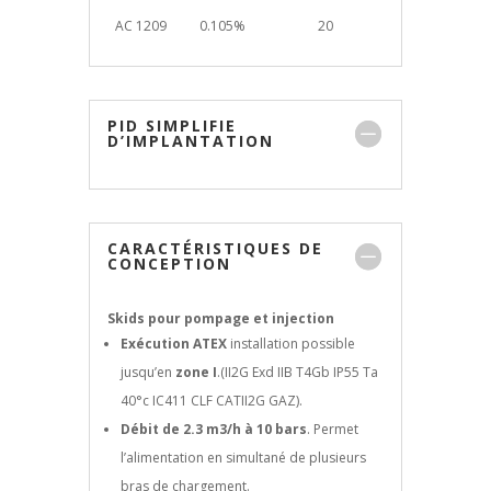
AC 1209
0.105%
20
PID SIMPLIFIE
D’IMPLANTATION
CARACTÉRISTIQUES DE
CONCEPTION
Skids pour pompage et injection
Exécution ATEX
installation possible
jusqu’en
zone I
.(II2G Exd IIB T4Gb IP55 Ta
40°c IC411 CLF CATII2G GAZ).
Débit de 2.3 m3/h à 10 bars
. Permet
l’alimentation en simultané de plusieurs
bras de chargement.