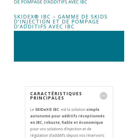
SKIDEX® IBC – GAMME DE SKIDS
D’INJECTION ET DE POMPAGE
D’ADDITIFS AVEC IBC
par
RenLow
|
juil. 9, 2018
|
Skids
CARACTÉRISTIQUES
PRINCIPALES
Le
SKIDeX® IBC
est la solution
simple
autonome pour additifs réceptionnés
en IBC
, robuste, fiable et économique
pour vos solutions d’injection et de
régulation d’additifs depuis vos réservoirs