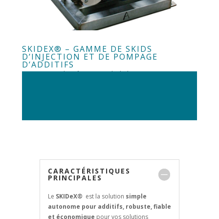
SKIDEX® – GAMME DE SKIDS
D’INJECTION ET DE POMPAGE
D’ADDITIFS
par
RenLow
|
août 9, 2018
|
Skids
CARACTÉRISTIQUES
PRINCIPALES
Le
SKIDeX®
est la solution
simple
autonome pour additifs
, robuste, fiable
et économique
pour vos solutions