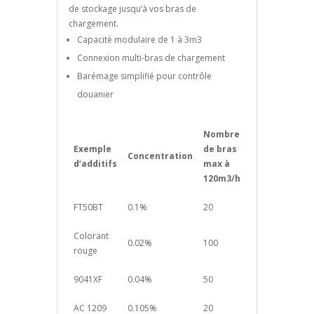
de stockage jusqu’à vos bras de
chargement.
Capacité modulaire de 1 à 3m3
Connexion multi-bras de chargement
Barémage simplifié pour contrôle
douanier
Nombre
Exemple
de bras
Concentration
d’additifs
max à
120m3/h
FT50BT
0.1%
20
Colorant
0.02%
100
rouge
9041XF
0.04%
50
AC 1209
0.105%
20