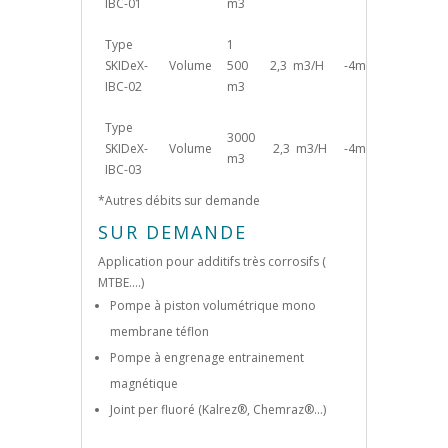
IBC-01
m3
Type
1
SKIDeX-
Volume
500
2,3 m3/H
-4m
IBC-02
m3
Type
3000
SKIDeX-
Volume
2,3 m3/H
-4m
m3
IBC-03
*Autres débits sur demande
SUR DEMANDE
Application pour additifs très corrosifs (
MTBE….)
Pompe à piston volumétrique mono
membrane téflon
Pompe à engrenage entrainement
magnétique
Joint per fluoré (Kalrez®, Chemraz®…)