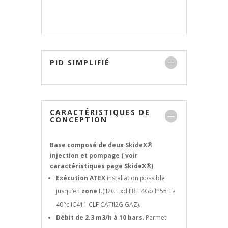
PID SIMPLIFIÉ
CARACTÉRISTIQUES DE
CONCEPTION
Base composé de deux SkideX
®
injection et pompage ( voir
caractéristiques page SkideX
®
)
Exécution ATEX
installation possible
jusqu’en
zone I
.(II2G Exd IIB T4Gb IP55 Ta
40°c IC411 CLF CATII2G GAZ).
Débit de 2.3 m3/h à 10 bars
. Permet