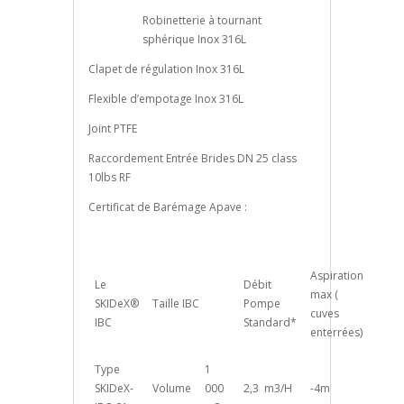
Robinetterie à tournant
sphérique Inox 316L
Clapet de régulation Inox 316L
Flexible d’empotage Inox 316L
Joint PTFE
Raccordement Entrée Brides DN 25 class
10lbs RF
Certificat de Barémage Apave :
Aspiration
Le
Débit
max (
SKIDeX®
Taille IBC
Pompe
cuves
IBC
Standard*
enterrées)
Type
1
SKIDeX-
Volume
000
2,3 m3/H
-4m