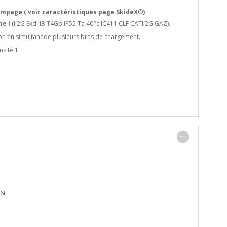
ompage ( voir caractéristiques page SkideX
®
)
ne I
.(II2G Exd IIB T4Gb IP55 Ta 40°c IC411 CLF CATII2G GAZ).
tion en simultanéde plusieurs bras de chargement.
sité 1.
16L