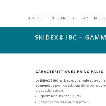
ACCUEIL
ENTREPRISE
PARTENAIRES
SKIDEX® IBC – GAMM
CARACTÉRISTIQUES PRINCIPALES
Le
SKIDeX® IBC
est la solution
simple
autonome p
économique
pour vos solutions d’injection et de r
bras de chargement.
Capacité modulaire de 1 à 3m3
Connexion multi-bras de chargement