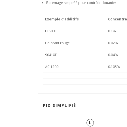
Barémage simplifié pour contrôle douanier
Exemple d’additifs
Concentra
FT50BT
0.1%
Colorant rouge
0.02%
9041XF
0.04%
AC 1209
0.105%
PID SIMPLIFIÉ