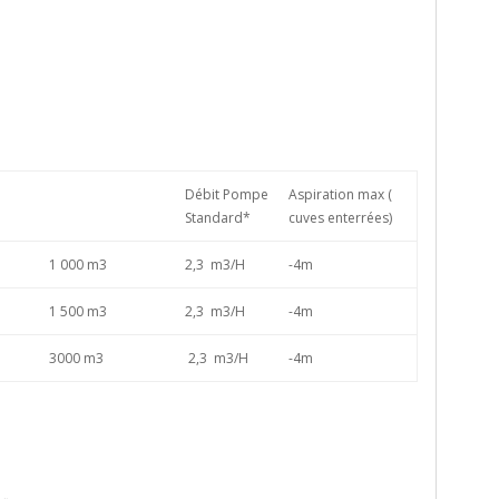
Débit Pompe
Aspiration max (
Standard*
cuves enterrées)
1 000 m3
2,3 m3/H
-4m
1 500 m3
2,3 m3/H
-4m
3000 m3
2,3 m3/H
-4m