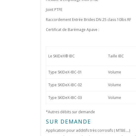
Joint PTFE
Raccordement Entrée Brides DN 25 class 10lbs RF
Certificat de Barémage Apave :
Le SKIDeX® IBC
Taille IBC
Type SKIDeX-IBC-01
Volume
Type SKIDeX-IBC-02
Volume
Type SKIDeX-IBC-03
Volume
*Autres débits sur demande
SUR DEMANDE
Application pour additifs très corrosifs ( MTBE….)