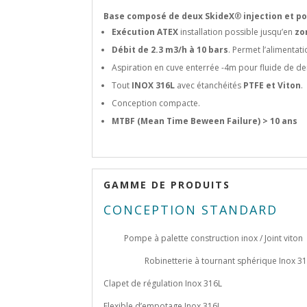
Base composé de deux SkideX
®
injection et p
Exécution ATEX
installation possible jusqu’en
zo
Débit de 2.3 m3/h à 10 bars
. Permet l’alimenta
Aspiration en cuve enterrée -4m pour fluide de den
Tout
INOX 316L
avec étanchéités
PTFE et Viton
.
Conception compacte.
MTBF (Mean Time Beween Failure) > 10 ans
GAMME DE PRODUITS
CONCEPTION STANDARD
Pompe à palette construction inox / Joint viton
Robinetterie à tournant sphérique Inox 3
Clapet de régulation Inox 316L
Flexible d’empotage Inox 316L