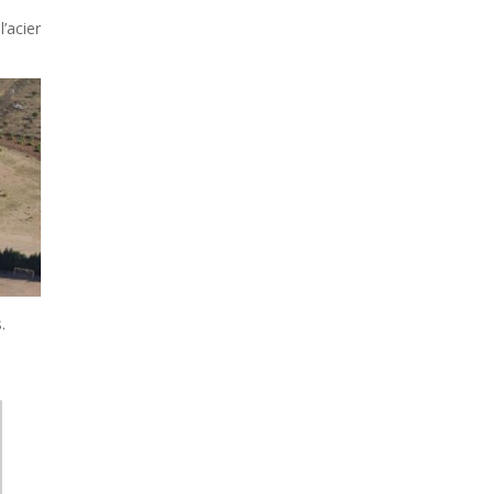
’acier
.