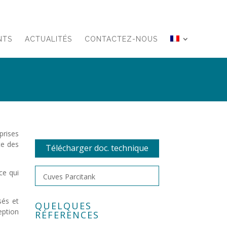
NTS
ACTUALITÉS
CONTACTEZ-NOUS
prises
te des
Télécharger doc. technique
ce qui
Cuves Parcitank
sés et
QUELQUES
ption
RÉFERENCES