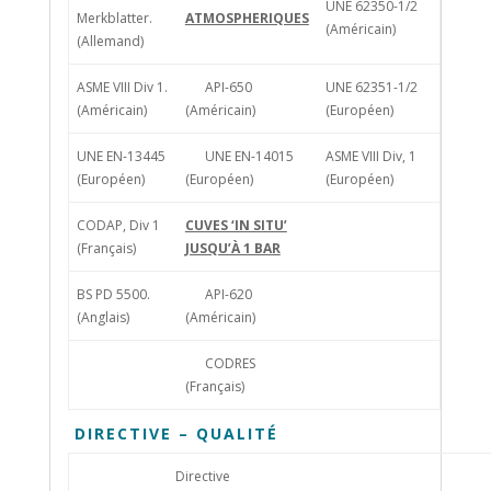
UNE 62350-1/2
Merkblatter.
ATMOSPHERIQUES
(Américain)
(Allemand)
ASME VIII Div 1.
API-650
UNE 62351-1/2
(Américain)
(Américain)
(Européen)
UNE EN-13445
UNE EN-14015
ASME VIII Div, 1
(Européen)
(Européen)
(Européen)
CODAP, Div 1
CUVES ‘IN SITU’
(Français)
JUSQU’À 1 BAR
BS PD 5500.
API-620
(Anglais)
(Américain)
CODRES
(Français)
DIRECTIVE – QUALITÉ
Directive