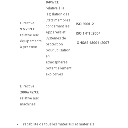
94/9/CE
relative à la
législation des
Etats membres
Directive
ISO 9001.2
concernant les
97/23/CE
Appareils et
ISO 14’’1 :2004
relative aux
Systèmes de
équipements
OHSAS 18001 :2007
protection
à pression.
pour utilisation
en
atmosphères
potentiellement
explosives
Directive
2006/42/CE
relative aux
machines.
Tracabilite de tous les materiaux et materiels