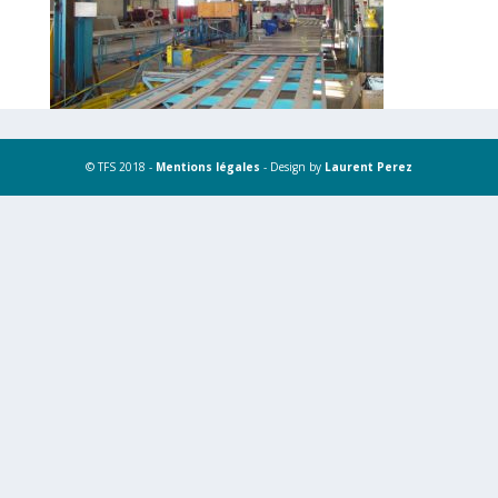
© TFS 2018 -
Mentions légales
- Design by
Laurent Perez