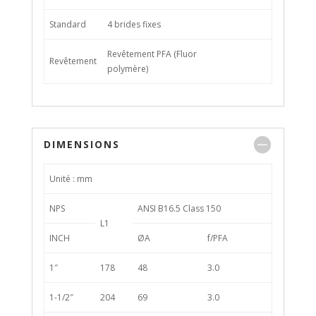
Standard
4 brides fixes
Revêtement PFA (Fluor
Revêtement
polymère)
DIMENSIONS
Unité : mm
NPS
ANSI B16.5 Class 150
L1
INCH
ØA
f/PFA
1″
178
48
3.0
1-1/2″
204
69
3.0