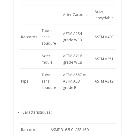
Acier
Acier Carbone
Inoxydable
Tubes
ASTM A234
Raccords
sans
ASTM A403
grade WPB
soudure
Acier
ASTM A216
ASTM A351
moulé
grade WCB
Tube
ASTM A587 ou
Pipe
sans
ASTM A53
ASTM A312
soudure
grade B
Caractéristiques :
Raccord
ASME B16.5 CLASS 150