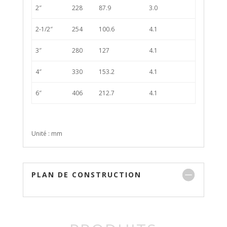
2″
228
87.9
3.0
2-1/2″
254
100.6
4.1
3″
280
127
4.1
4″
330
153.2
4.1
6″
406
212.7
4.1
Unité : mm
PLAN DE CONSTRUCTION