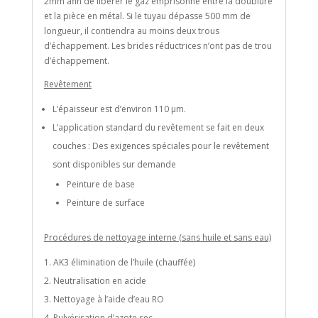
2mm afin de libérer le gaz emprisonné entre la doublure
et la pièce en métal. Si le tuyau dépasse 500 mm de
longueur, il contiendra au moins deux trous
d’échappement. Les brides réductrices n’ont pas de trou
d’échappement.
Revêtement
L’épaisseur est d’environ 110 μm.
L’application standard du revêtement se fait en deux
couches : Des exigences spéciales pour le revêtement
sont disponibles sur demande
Peinture de base
Peinture de surface
Procédures de nettoyage interne (sans huile et sans eau)
AK3 élimination de l’huile (chauffée)
Neutralisation en acide
Nettoyage à l’aide d’eau RO
Pulvérisation d’azote sec