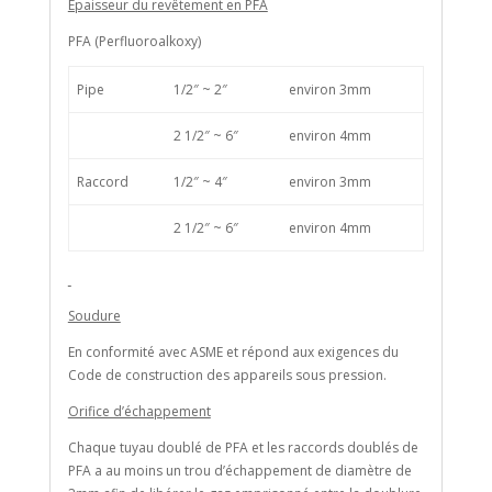
Epaisseur du revêtement en PFA
PFA (Perfluoroalkoxy)
Pipe
1/2″ ~ 2″
environ 3mm
2 1/2″ ~ 6″
environ 4mm
Raccord
1/2″ ~ 4″
environ 3mm
2 1/2″ ~ 6″
environ 4mm
Soudure
En conformité avec ASME et répond aux exigences du
Code de construction des appareils sous pression.
Orifice d’échappement
Chaque tuyau doublé de PFA et les raccords doublés de
PFA a au moins un trou d’échappement de diamètre de