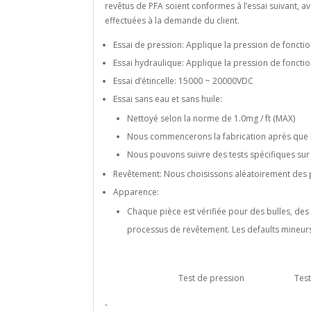
revêtus de PFA soient conformes à l’essai suivant, a
effectuées à la demande du client.
Essai de pression: Applique la pression de fonct
Essai hydraulique: Applique la pression de fonct
Essai d’étincelle: 15000 ~ 20000VDC
Essai sans eau et sans huile:
Nettoyé selon la norme de 1.0mg / ft (MAX)
Nous commencerons la fabrication après que l’é
Nous pouvons suivre des tests spécifiques su
Revêtement: Nous choisissons aléatoirement des pr
Apparence:
Chaque pièce est vérifiée pour des bulles, des 
processus de revêtement. Les defaults mineurs
Test de pression Test é