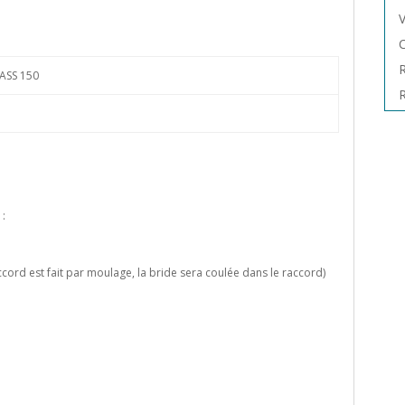
V
C
R
ASS 150
R
 :
ord est fait par moulage, la bride sera coulée dans le raccord)