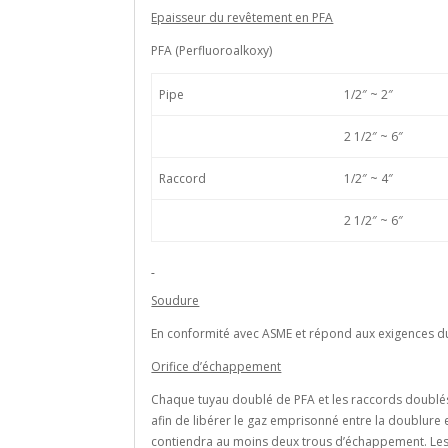
Epaisseur du revêtement en PFA
PFA (Perfluoroalkoxy)
Pipe
1/2″ ~ 2″
2 1/2″ ~ 6″
Raccord
1/2″ ~ 4″
2 1/2″ ~ 6″
Soudure
En conformité avec ASME et répond aux exigences d
Orifice d’échappement
Chaque tuyau doublé de PFA et les raccords doubl
afin de libérer le gaz emprisonné entre la doublure 
contiendra au moins deux trous d’échappement. Les