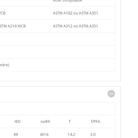
Acier inoxydable
WCB
ASTM A182 ou ASTM A351
ASTM A216 WCB
ASTM A312 ou ASTM A351
mère)
ΦD
nxΦh
T
f/PFA
89
4X16
14.2
3.0