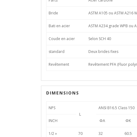
Parts
Acier carbone
Bride
ASTM A105 ou ASTM A216 
Bati en acier
ASTM A234 grade WPB ou 
Coude en acier
Selon SCH 40
standard
Deux brides fixes
Revêtement
Revêtement PFA (Fluor poly
DIMENSIONS
NPS
ANSI B16.5 Class 150
L
INCH
ΦA
ΦK
1/2 »
70
32
60.5