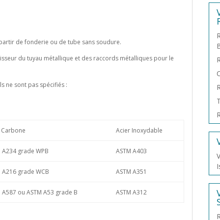
R
partir de fonderie ou de tube sans soudure.
aisseur du tuyau métallique et des raccords métalliques pour le
C
ls ne sont pas spécifiés :
R
T
R
r Carbone
Acier Inoxydable
 A234 grade WPB
ASTM A403
V
I
 A216 grade WCB
ASTM A351
 A587 ou ASTM A53 grade B
ASTM A312
R