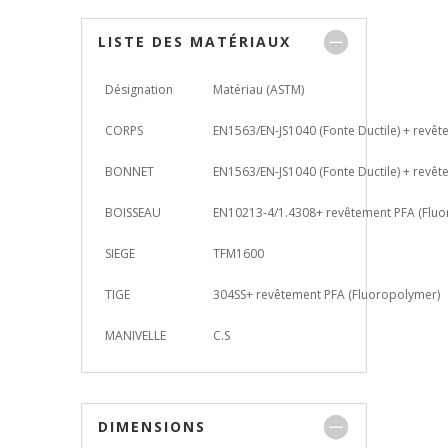
LISTE DES MATÉRIAUX
Désignation
Matériau (ASTM)
CORPS
EN1563/EN-JS1040 (Fonte Ductile) + revê
BONNET
EN1563/EN-JS1040 (Fonte Ductile) + revê
BOISSEAU
EN10213-4/1.4308+ revêtement PFA (Fluo
SIEGE
TFM1600
TIGE
304SS+ revêtement PFA (Fluoropolymer)
MANIVELLE
C.S
DIMENSIONS