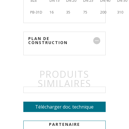
SIZE
DN 15
DN 20
DN 25
DN 40
DN 50
PB-31D
16
35
75
200
310
PLAN DE
CONSTRUCTION
PRODUITS
SIMILAIRES
Télécharger doc. technique
PARTENAIRE