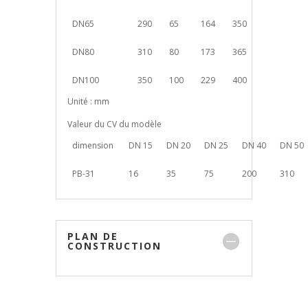
DN65
290
65
164
350
DN80
310
80
173
365
DN100
350
100
229
400
Unité : mm
Valeur du CV du modèle
dimension
DN 15
DN 20
DN 25
DN 40
DN 50
PB-31
16
35
75
200
310
PLAN DE
CONSTRUCTION