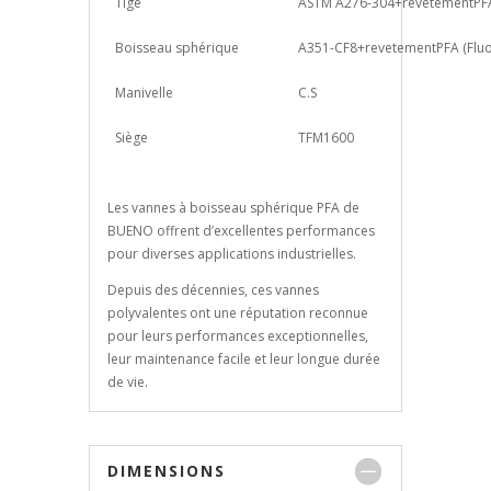
Tige
ASTM A276-304+revetementPFA
Boisseau sphérique
A351-CF8+revetementPFA (Flu
Manivelle
C.S
Siège
TFM1600
Les vannes à boisseau sphérique PFA de
BUENO offrent d’excellentes performances
pour diverses applications industrielles.
Depuis des décennies, ces vannes
polyvalentes ont une réputation reconnue
pour leurs performances exceptionnelles,
leur maintenance facile et leur longue durée
de vie.
DIMENSIONS