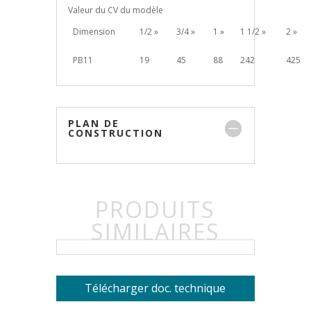
Valeur du CV du modèle
Dimension
1/2 »
3/4 »
1 »
1 1/2 »
2 »
PB11
19
45
88
242
425
PLAN DE
CONSTRUCTION
PRODUITS
SIMILAIRES
Télécharger doc. technique