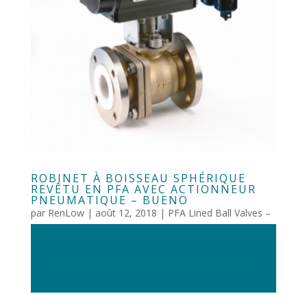
ROBINET À BOISSEAU SPHÉRIQUE
REVÊTU EN PFA AVEC ACTIONNEUR
PNEUMATIQUE – BUENO
par
RenLow
|
août 12, 2018
|
PFA Lined Ball Valves –
Bueno