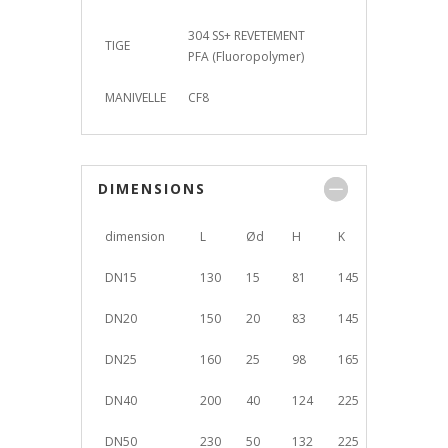
304 SS+ REVETEMENT
TIGE
PFA (Fluoropolymer)
MANIVELLE
CF8
DIMENSIONS
dimension
L
Ød
H
K
DN15
130
15
81
145
DN20
150
20
83
145
DN25
160
25
98
165
DN40
200
40
124
225
DN50
230
50
132
225