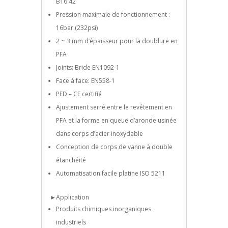
B16.42
Pression maximale de fonctionnement :
16bar (232psi)
2 ~ 3 mm d’épaisseur pour la doublure en
PFA
Joints: Bride EN1092-1
Face à face: EN558-1
PED – CE certifié
Ajustement serré entre le revêtement en
PFA et la forme en queue d’aronde usinée
dans corps d’acier inoxydable
Conception de corps de vanne à double
étanchéité
Automatisation facile platine ISO 5211
►Application
Produits chimiques inorganiques
industriels