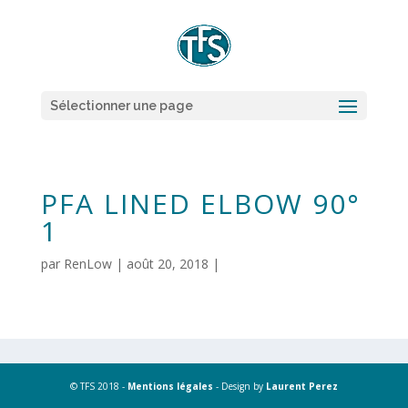
Sélectionner une page
PFA LINED ELBOW 90°
1
par
RenLow
|
août 20, 2018
|
© TFS 2018 -
Mentions légales
- Design by
Laurent Perez