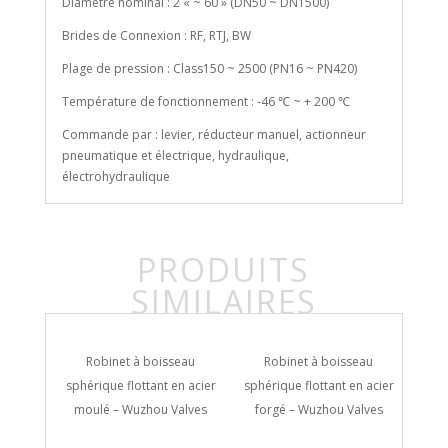
Diamètre nominal : 2 « ~ 60 » (DN50 ~ DN1500)
Brides de Connexion : RF, RTJ, BW
Plage de pression : Class150 ~ 2500 (PN16 ~ PN420)
Température de fonctionnement : -46 ℃ ~ + 200 ℃
Commande par : levier, réducteur manuel, actionneur
pneumatique et électrique, hydraulique,
électrohydraulique
PRODUITS
SIMILAIRES
eau
Robinet à boisseau
Robinet à boisseau
al-sur-
sphérique flottant en acier
sphérique flottant en acier
sph
alves
moulé – Wuzhou Valves
forgé – Wuzhou Valves