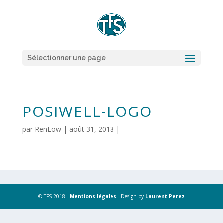
Sélectionner une page
POSIWELL-LOGO
par
RenLow
|
août 31, 2018
|
© TFS 2018 -
Mentions légales
- Design by
Laurent Perez