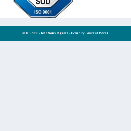
© TFS 2018 -
Mentions légales
- Design by
Laurent Perez