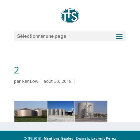
Sélectionner une page
2
par
RenLow
|
août 30, 2018
|
© TFS 2018 -
Mentions légales
- Design by
Laurent Perez