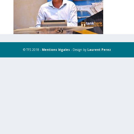
© TFS 2018 -
Mentions légales
- Design by
Laurent Perez