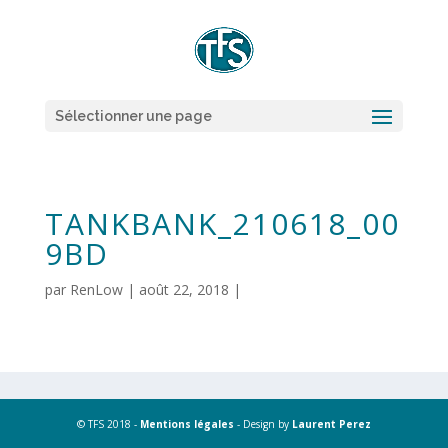
Sélectionner une page
TANKBANK_210618_00
9BD
par
RenLow
|
août 22, 2018
|
© TFS 2018 -
Mentions légales
- Design by
Laurent Perez