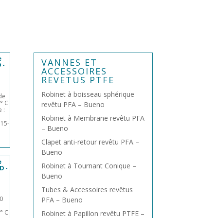
e
VANNES ET
D-
ACCESSOIRES
REVETUS PTFE
Robinet à boisseau sphérique
de
 ° C
revêtu PFA – Bueno
 :
Robinet à Membrane revêtu PFA
N15-
– Bueno
Clapet anti-retour revêtu PFA –
Bueno
e
Robinet à Tournant Conique –
PD-
Bueno
Tubes & Accessoires revêtus
50
PFA – Bueno
 ° C
Robinet à Papillon revêtu PTFE –