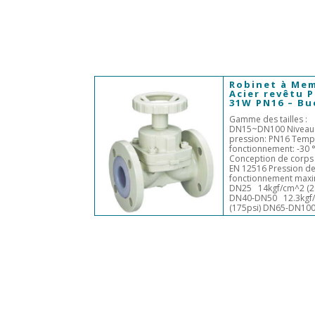
Robinet à Me
Acier revêtu P
31W PN16 – B
Gamme des tailles :
DN15~DN100 Niveau
pression: PN16 Temp
fonctionnement: -30 °
Conception de corps 
EN 12516 Pression d
fonctionnement maxi
DN25 14kgf/cm^2 (2
DN40-DN50 12.3kgf
(175psi) DN65-DN100.