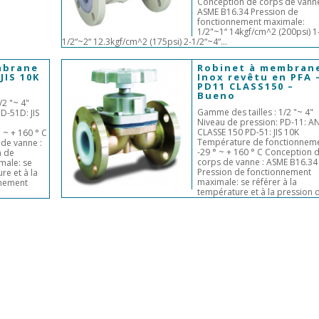
Conception de corps de vanne
ASME B16.34 Pression de
fonctionnement maximale:
1/2"~1“ 14kgf/cm^2 (200psi) 1
1/2“~2“ 12.3kgf/cm^2 (175psi) 2-1/2“~4“...
mbrane
Robinet à membran
JIS 10K
Inox revêtu en PFA 
PD11 CLASS150 –
Bueno
/2 "~ 4"
Gamme des tailles : 1/2 "~ 4"
D-51D: JIS
Niveau de pression: PD-11: AN
CLASSE 150 PD-51: JIS 10K
 ~ + 160 ° C
Température de fonctionneme
de vanne :
-29 ° ~ + 160 ° C Conception 
n de
corps de vanne : ASME B16.34
male: se
Pression de fonctionnement
re et à la
maximale: se référer à la
nnement
température et à la pression d