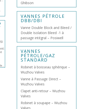
 :
Ghibson
-
VANNES PÉTROLE
DBB/DBI
e
–
Vanne Double Block and Bleed /
Double Isolation Bleed -1 à
passage intégral – Posiwell
SI
nt:
VANNES
de
PÉTROLE/GAZ
STANDARD
e...
Robinet à boisseau sphérique –
Wuzhou Valves
Vanne à Passage Direct –
Wuzhou Valves
Clapet anti-retour – Wuzhou
Valves
Robinet à soupape – Wuzhou
Valves