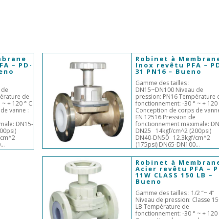
mbrane
Robinet à Membran
FA – PD-
Inox revêtu PFA – P
ueno
31 PN16 – Bueno
Gamme des tailles :
 de
DN15~DN100 Niveau de
érature de
pression: PN16 Température 
 ~ + 120 ° C
fonctionnement: -30 ° ~ + 120
de vanne :
Conception de corps de vanne
e
EN 12516 Pression de
male: DN15-
fonctionnement maximale: D
00psi)
DN25 14kgf/cm^2 (200psi)
/cm^2
DN40-DN50 12.3kgf/cm^2
..
(175psi) DN65-DN100...
Robinet à Membran
Acier revêtu PFA – 
11W CLASS 150 LB –
Bueno
Gamme des tailles : 1/2 “~ 4“
Niveau de pression: Classe 1
LB Température de
fonctionnement: -30 ° ~ + 120