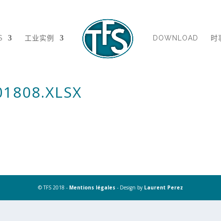
S
工业实例
DOWNLOAD
时
1808.XLSX
© TFS 2018 -
Mentions légales
- Design by
Laurent Perez