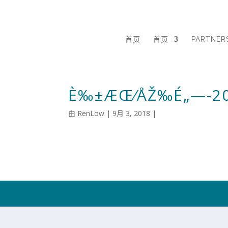
首页
首页
PARTNER
È‰±ÆŒ⁄ÅŽ‰É„—-20
由
RenLow
|
9月 3, 2018
|