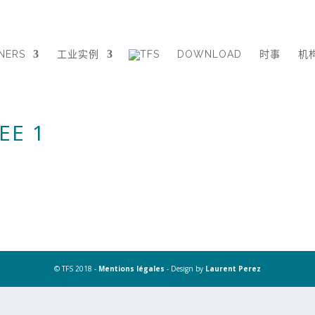
NERS
工业实例
DOWNLOAD
时事
机
EE 1
© TFS 2018 -
Mentions légales
- Design by
Laurent Perez