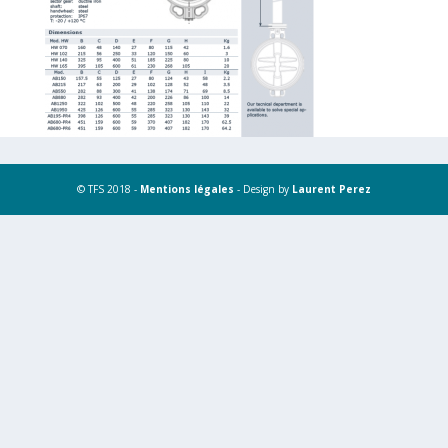
© TFS 2018 -
Mentions légales
- Design by
Laurent Perez