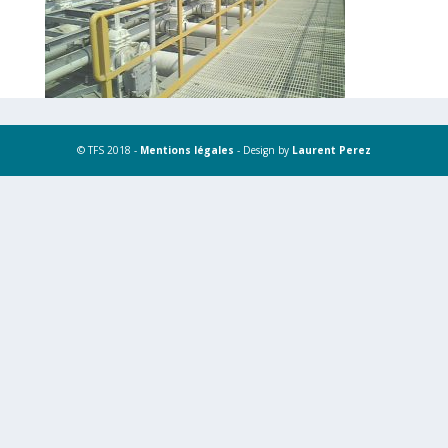
© TFS 2018 -
Mentions légales
- Design by
Laurent Perez