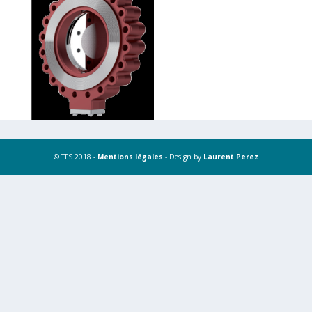
© TFS 2018 -
Mentions légales
- Design by
Laurent Perez