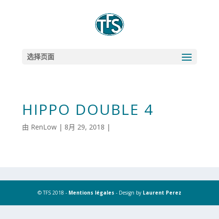
选择页面
HIPPO DOUBLE 4
由
RenLow
|
8月 29, 2018
|
© TFS 2018 -
Mentions légales
- Design by
Laurent Perez