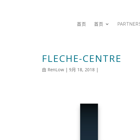
首页
首页
PARTNER
FLECHE-CENTRE
由
RenLow
|
9月 18, 2018
|