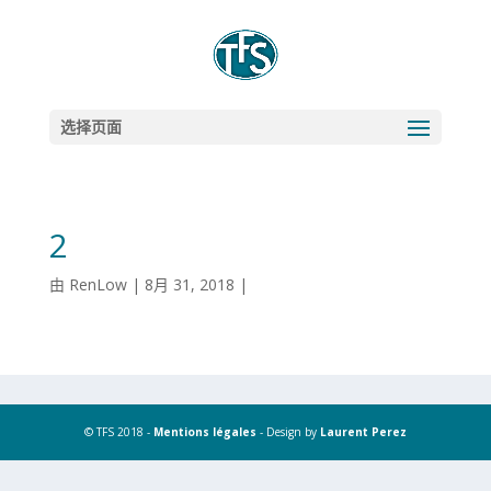
选择页面
2
由
RenLow
|
8月 31, 2018
|
© TFS 2018 -
Mentions légales
- Design by
Laurent Perez